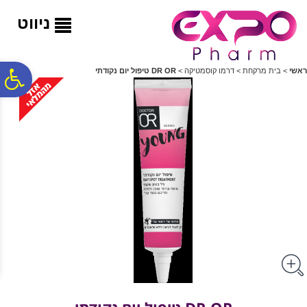
לתפריט
לתוכן
לתפריט
אתר
המרכזי
נגישות
ניווט
פ
ראשי
>
בית מרקחת
>
דרמו קוסמטיקה
>
DR OR טיפול יום נקודתי
סר
נג