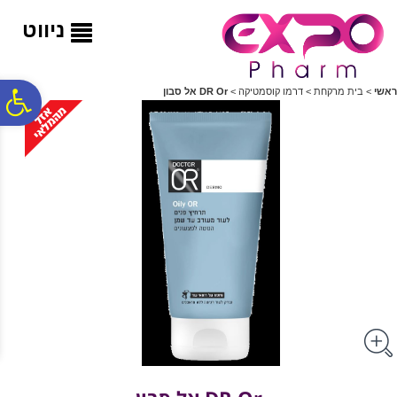
לתפריט
לתוכן
לתפריט
אתר
המרכזי
נגישות
ניווט
פ
ראשי
>
בית מרקחת
>
דרמו קוסמטיקה
>
DR Or אל סבון
סר
נג