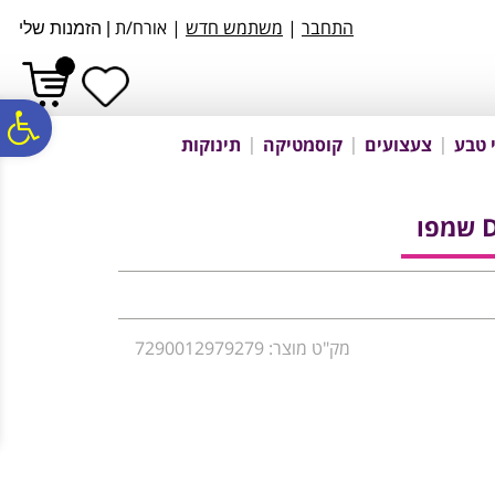
לתפריט
לתוכן
לתפריט
התחבר
|
משתמש חדש
| אורח/ת
|
הזמנות שלי
אתר
המרכזי
נגישות
פ
 טבע
צעצועים
קוסמטיקה
תינוקות
סר
ו
נג
מק"ט מוצר: 7290012979279