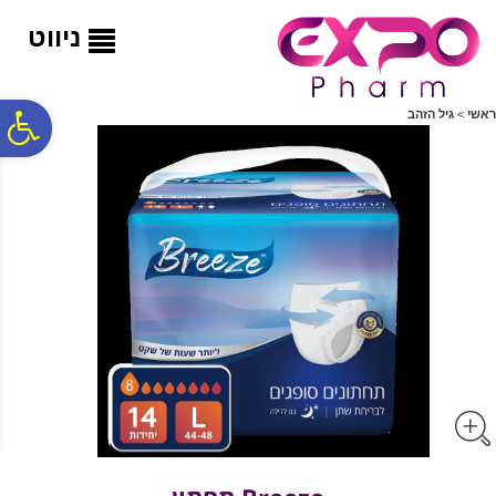
לתפריט
לתוכן
לתפריט
אתר
המרכזי
נגישות
ניווט
פ
ראשי
>
גיל הזהב
סר
נג