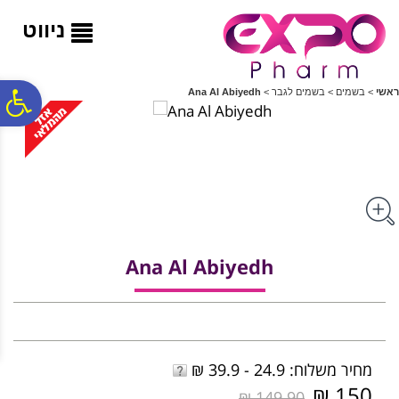
לתפריט
לתוכן
לתפריט
אתר
המרכזי
נגישות
ניווט
פ
ראשי
>
בשמים
>
בשמים לגבר
>
Ana Al Abiyedh
סר
נג
Ana Al Abiyedh
מחיר משלוח: 24.9 - 39.9 ₪
150 ₪
149.90 ₪