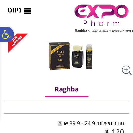
לתפריט
לתוכן
לתפריט
אתר
המרכזי
נגישות
ניווט
פ
ראשי
>
בשמים
>
בשמים לגבר
>
Raghba
סר
נג
Raghba
מחיר משלוח: 24.9 - 39.9 ₪
120 ₪