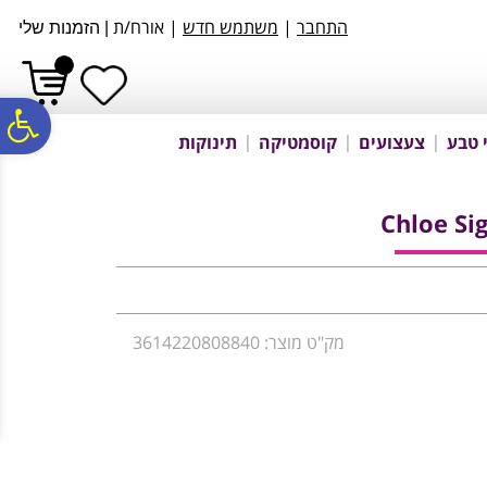
לתפריט
לתוכן
לתפריט
התחבר
|
משתמש חדש
| אורח/ת
|
הזמנות שלי
אתר
המרכזי
נגישות
פ
 טבע
צעצועים
קוסמטיקה
תינוקות
סר
Chloe Si
נג
מק"ט מוצר: 3614220808840