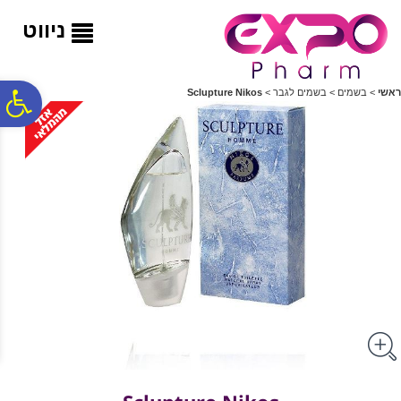
לתפריט
לתוכן
לתפריט
אתר
המרכזי
נגישות
ניווט
פ
ראשי
>
בשמים
>
בשמים לגבר
>
Sclupture Nikos
סר
נג