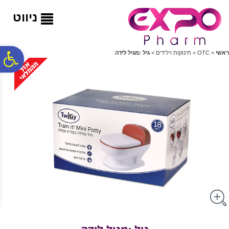
לתפריט
לתוכן
לתפריט
אתר
המרכזי
נגישות
ניווט
פ
ראשי
>
OTC
>
תינוקות וילידים
>
גיל :מגיל לידה
סר
נג