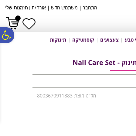
לתפריט
לתוכן
לתפריט
התחבר
|
משתמש חדש
| אורח/ת
|
הזמנות שלי
אתר
המרכזי
נגישות
פ
 טבע
צעצועים
קוסמטיקה
תינוקות
סר
Nail Care 
נג
מק"ט מוצר: 8003670911883