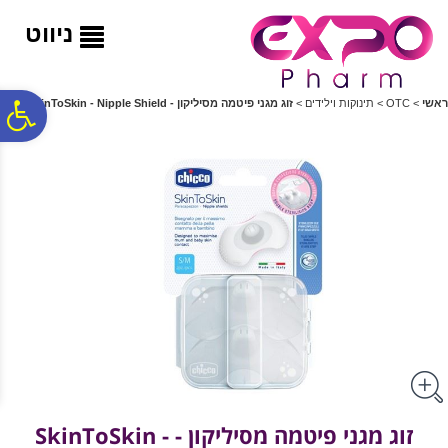
לתפריט
לתוכן
לתפריט
אתר
המרכזי
נגישות
ניווט
פ
ראשי
>
OTC
>
תינוקות וילידים
>
זוג מגני פיטמה מסיליקון - SkinToSkin - Nipple Shield
סר
נג
זוג מגני פיטמה מסיליקון - SkinToSkin -