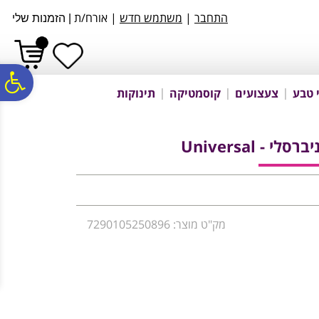
לתפריט
לתוכן
לתפריט
התחבר
|
משתמש חדש
| אורח/ת
|
הזמנות שלי
אתר
המרכזי
נגישות
פ
 טבע
צעצועים
קוסמטיקה
תינוקות
סר
- Universal
נג
מק"ט מוצר: 7290105250896