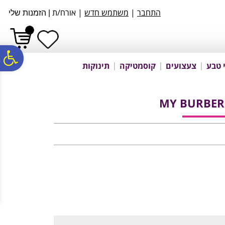
לתפריט
לתוכן
לתפריט
התחבר
|
משתמש חדש
| אורח/ת
|
הזמנות שלי
אתר
המרכזי
נגישות
פ
 טבע
צעצועים
קוסמטיקה
תינוקות
סר
MY BURBER
נג